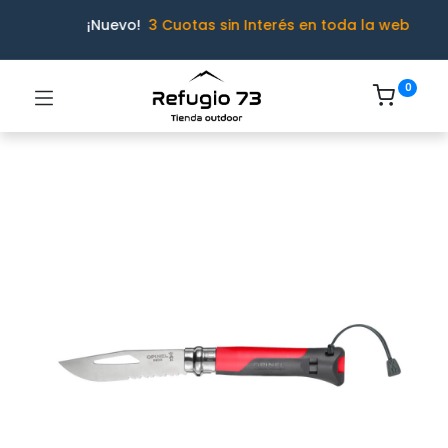
¡Nuevo!
3 Cuotas sin Interés en toda la web
0