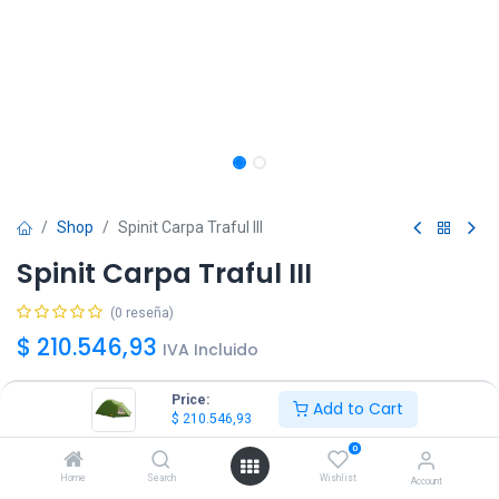
Shop
Spinit Carpa Traful III
Spinit Carpa Traful III
(0 reseña)
$
210.546,93
IVA Incluido
Price:
Add to Cart
$
210.546,93
0
Agregar
Comprar ya!
Home
Search
Wishlist
Account