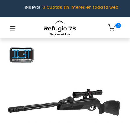
¡Nuevo!
3 Cuotas sin Interés en toda la web
0