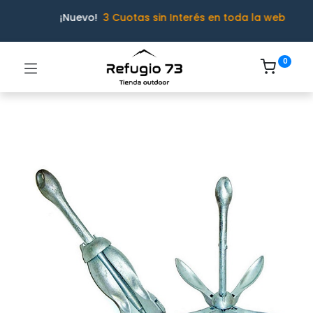
¡Nuevo!
3 Cuotas sin Interés en toda la web
0