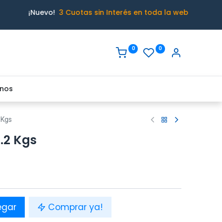
¡Nuevo!
3 Cuotas sin Interés en toda la web
0
0
nos
 Kgs
.2 Kgs
egar
Comprar ya!