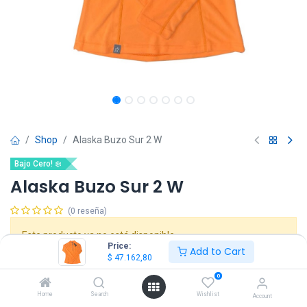
Shop
Alaska Buzo Sur 2 W
Bajo Cero! ❄️
Alaska Buzo Sur 2 W
(0 reseña)
Este producto ya no está disponible.
Price:
Add to Cart
$
47.162,80
0
Home
Search
Wishlist
Account