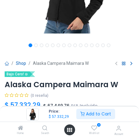
Shop
Alaska Campera Maimara W
Bajo Cero! ❄️
Alaska Campera Maimara W
(0 reseña)
$
57.332,29
$
67.449,76
IVA Incluido
Price:
Add to Cart
$
57.332,29
Talle
0
XS
S
M
Home
Search
Wishlist
Account