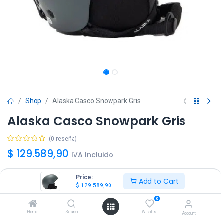
Shop
Alaska Casco Snowpark Gris
Alaska Casco Snowpark Gris
(0 reseña)
$
129.589,90
IVA Incluido
Price:
Add to Cart
Talle
$
129.589,90
M
L
XL
0
Home
Search
Wishlist
Account