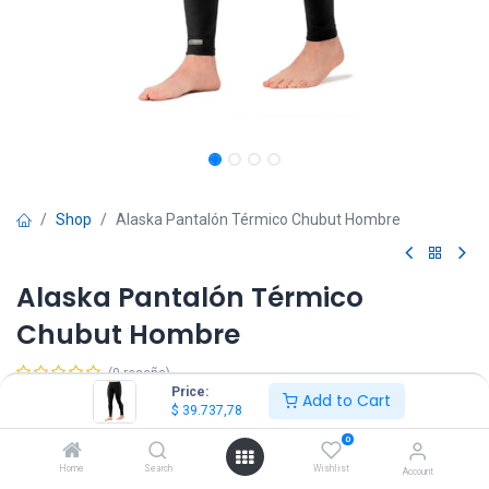
Shop
Alaska Pantalón Térmico Chubut Hombre
Alaska Pantalón Térmico
Chubut Hombre
(0 reseña)
Price:
Add to Cart
$
39.737,78
IVA Incluido
$
39.737,78
0
Talle
Home
Search
Wishlist
Account