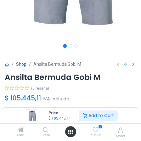
Shop
Ansilta Bermuda Gobi M
Ansilta Bermuda Gobi M
(0 reseña)
$
105.445,11
IVA Incluido
Price:
Add to Cart
Talle
$
105.445,11
S
XXL
0
Home
Search
Wishlist
Account