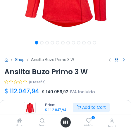
Shop
Ansilta Buzo Primo 3 W
Ansilta Buzo Primo 3 W
(0 reseña)
$
112.047,94
$
140.059,92
IVA Incluido
Price:
Add to Cart
Talle
$
112.047,94
XS
S
M
L
XL
0
Home
Search
Wishlist
Account
Color