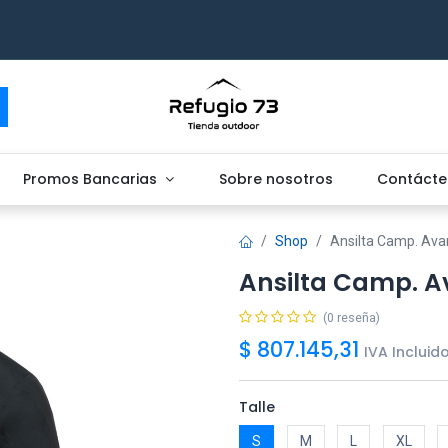
Promos Bancarias
Sobre nosotros
Contácte
Shop
Ansilta Camp. Ava
Ansilta Camp. A
(0 reseña)
$
807.145,31
IVA Incluid
Talle
S
M
L
XL