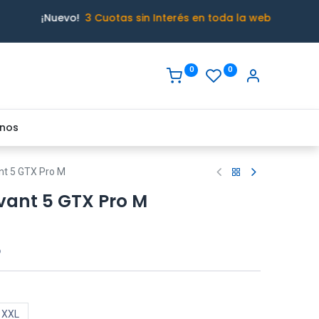
¡Nuevo!
3 Cuotas sin Interés en toda la web
0
0
nos
nt 5 GTX Pro M
vant 5 GTX Pro M
o
XXL