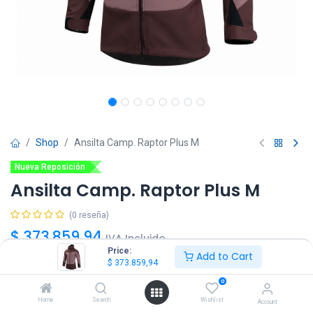
Shop
Ansilta Camp. Raptor Plus M
Nueva Reposición
Ansilta Camp. Raptor Plus M
(0 reseña)
$
373.859,94
IVA Incluido
Price:
Add to Cart
$
373.859,94
Talle
0
S
M
L
XL
XXL
Home
Search
Wishlist
Account