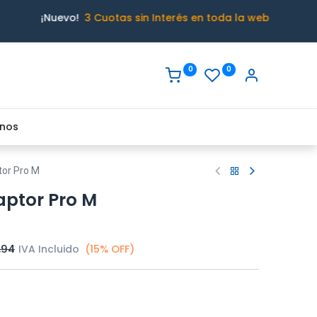
¡Nuevo!
3 Cuotas sin Interés en toda la web
0
0
nos
tor Pro M
aptor Pro M
,94
IVA Incluido
(15% OFF)