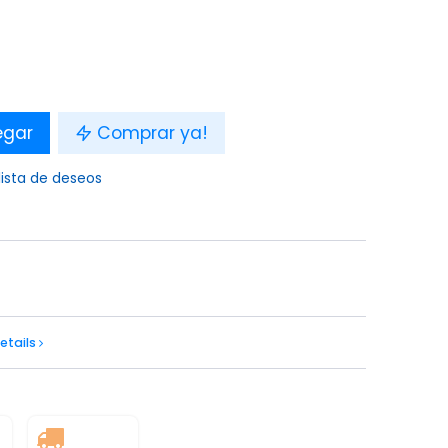
egar
Comprar ya!
lista de deseos
etails