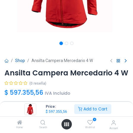
Shop
Ansilta Campera Mercedario 4 W
Ansilta Campera Mercedario 4 W
(0 reseña)
$
597.355,56
IVA Incluido
Price:
Add to Cart
Talle
$
597.355,56
S
M
L
XL
0
Home
Search
Wishlist
Account
Color