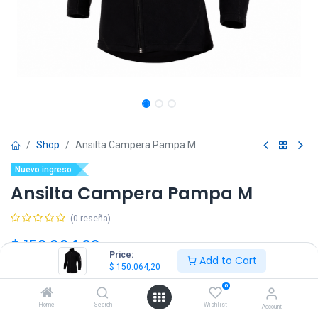
Shop
Ansilta Campera Pampa M
Nuevo ingreso
Ansilta Campera Pampa M
(0 reseña)
$
150.064,20
IVA Incluido
Price:
Add to Cart
$
150.064,20
Talle
0
Home
Search
Wishlist
Account
S
M
L
XL
XXL