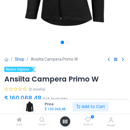
Shop
Ansilta Campera Primo W
Nuevo ingreso
Ansilta Campera Primo W
(0 reseña)
$
160.068,48
IVA Incluido
Price:
Add to Cart
$
160.068,48
Talle
0
S
M
L
XL
Home
Search
Wishlist
Account