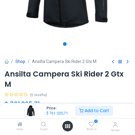
Shop
Ansilta Campera Ski Rider 2 Gtx M
Ansilta Campera Ski Rider 2 Gtx
M
(0 reseña)
$
761.325,71
IVA Incluido
Price:
Add to Cart
$
761.325,71
Talle
0
Home
Search
Wishlist
Account
M
L
XL