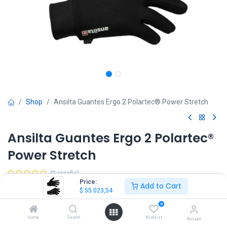
Shop
Ansilta Guantes Ergo 2 Polartec® Power Stretch
Ansilta Guantes Ergo 2 Polartec®
Power Stretch
(0 reseña)
Price:
Add to Cart
$
55.023,54
$
55.023,54
IVA Incluido
0
Home
Search
Wishlist
Account
Talle