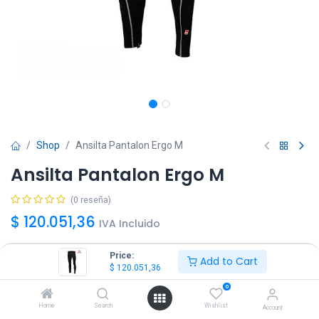
Shop
Ansilta Pantalon Ergo M
Ansilta Pantalon Ergo M
(0 reseña)
$
120.051,36
IVA Incluido
Price:
Add to Cart
Talle
$
120.051,36
S
M
L
XL
0
Home
Search
Wishlist
Account