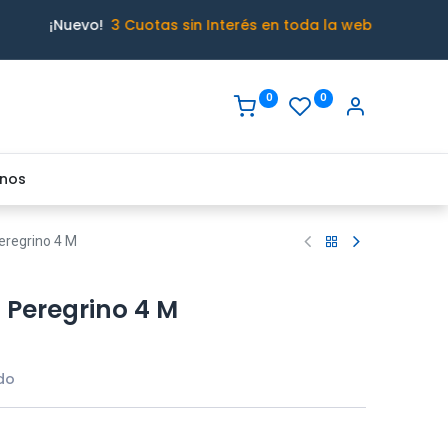
¡Nuevo!
3 Cuotas sin Interés en toda la web
0
0
nos
eregrino 4 M
 Peregrino 4 M
ido