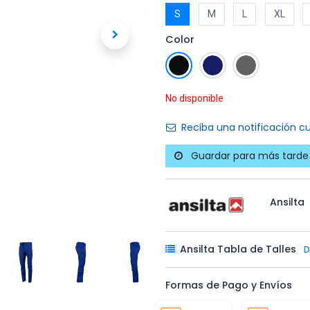
S
M
L
XL
Color
No disponible
Reciba una notificación cu
Guardar para más tarde
Ansilta
Ansilta Tabla de Talles
D
Formas de Pago y Envíos