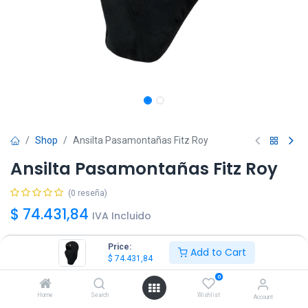
Shop
Ansilta Pasamontañas Fitz Roy
Ansilta Pasamontañas Fitz Roy
(0 reseña)
$
74.431,84
IVA Incluido
Price:
Add to Cart
Talle
$
74.431,84
M
L
0
Home
Search
Wishlist
Account