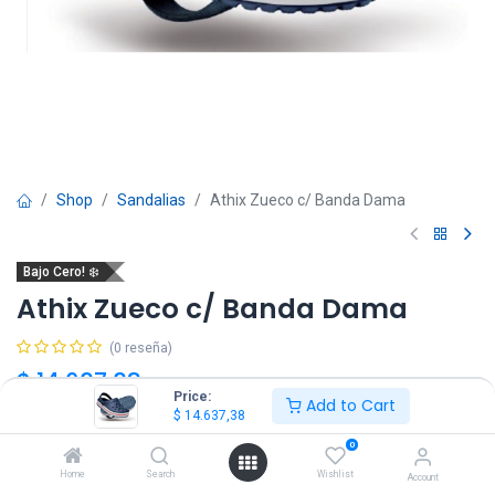
Shop
Sandalias
Athix Zueco c/ Banda Dama
Bajo Cero! ❄️
Athix Zueco c/ Banda Dama
(0 reseña)
$
14.637,38
$
24.395,63
IVA Incluido
Price:
Add to Cart
$
14.637,38
Talle
0
Home
Search
Wishlist
Account
35/36
37/38
39/40