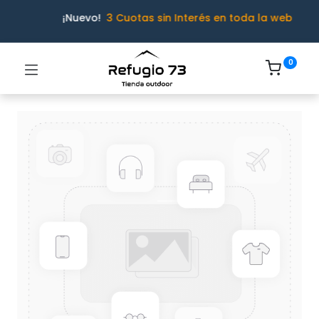
¡Nuevo!
3 Cuotas sin Interés en toda la web
0