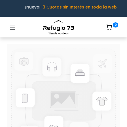
¡Nuevo!
3 Cuotas sin Interés en toda la web
0