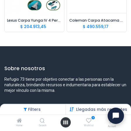
Lexus Carpa Yunga IV 4 Personas
Coleman Carpa Atacama 6P
$
204.913,45
$
490.559,17
Sobre nosotros
Refugio 73 tiene por objetivo conectar a las personas con la
naturaleza, brindando recursos e indumentaria para establecer un
mejor vínculo con la misma.
Filters
Llegadas más recientes
Contáctenos
0
Contáctenos
Home
Search
Wishlist
Account