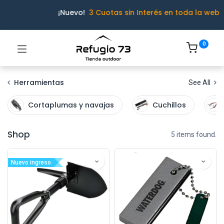
¡Nuevo!
3 Cuotas sin Interés en toda la web
0
Herramientas
See All
Cortaplumas y navajas
Cuchillos
Shop
5 items found.
Nuevo ingreso
Ivo · Refugio 73
● En línea