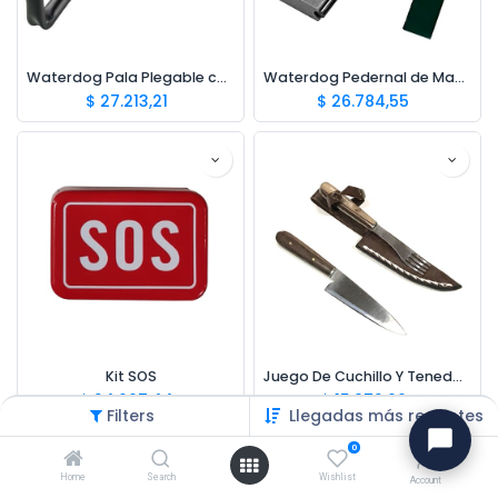
Waterdog Pala Plegable con Pico 47cm
Waterdog Pedernal de Magnesio
$
27.213,21
$
26.784,55
Kit SOS
Juego De Cuchillo Y Tenedor Asado
$
24.667,44
$
15.972,00
Filters
Llegadas más recientes
0
Home
Search
Wishlist
Account