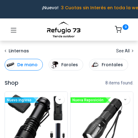
¡Nuevo!
3 Cuotas sin Interés en toda la we
0
Linternas
See All
De mano
Faroles
Frontales
Shop
8 items found.
Nuevo ingreso
Nueva Reposición
Ivo · Refugio 73
● En línea