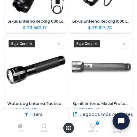
Lexus Linterna Recarg 600 Lu.
Lexus Linterna Recarg 1000 Lu.
$
23.562,17
$
29.817,73
Bajo Cero! ❄️
Bajo Cero! ❄️
Waterdog Linterna Tactica WOLT002
Spinit Linterna Metal Pro Led 3d Peltre
$
24.922,27
$
27.878,40
$
41.537,12
$
46.464,00
Filters
Llegadas más recientes
0
Bajo Cero! ❄️
Home
Search
Wishlist
Account