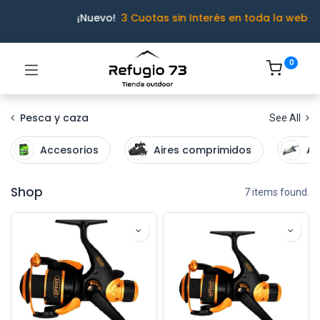
¡Nuevo!
3 Cuotas sin Interés en toda la web
0
Pesca y caza
See All
Accesorios
Aires comprimidos
Ar
Shop
7 items found.
Ivo · Refugio 73
● En línea