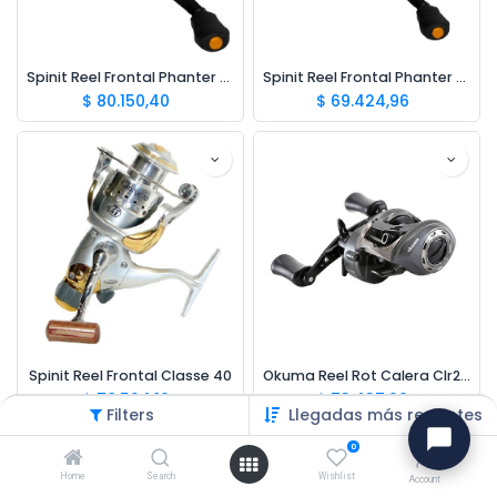
Spinit Reel Frontal Phanter 40
Spinit Reel Frontal Phanter 20
$
80.150,40
$
69.424,96
Spinit Reel Frontal Classe 40
Okuma Reel Rot Calera Clr266va 8ru
$
78.524,16
$
73.437,26
Filters
Llegadas más recientes
0
Home
Search
Wishlist
Account