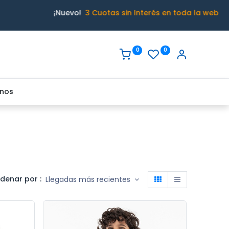
¡Nuevo!
3 Cuotas sin Interés en toda la web
0
0
nos
denar por :
Llegadas más recientes