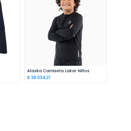
Ivo · Refugio 73
● En línea
s
Alaska Camiseta Lakar Niños
$
36.034,21