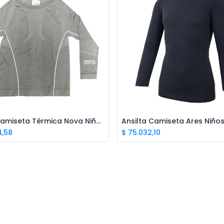
Nexxt Camiseta Térmica Nova Niños
Ansilta Camiseta Ares Niño
Add to Cart
Add to Cart
4,58
$
75.032,10