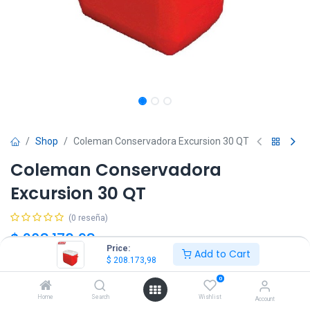
Shop
Coleman Conservadora Excursion 30 QT
Coleman Conservadora
Excursion 30 QT
(0 reseña)
$
208.173,98
IVA Incluido
Price:
Add to Cart
$
208.173,98
Color
0
Home
Search
Wishlist
Account