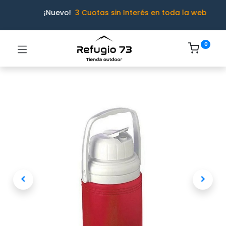
¡Nuevo!
3 Cuotas sin Interés en toda la web
0