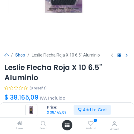
Shop
Leslie Flecha Roja X 10 6.5" Aluminio
Leslie Flecha Roja X 10 6.5"
Aluminio
(0 reseña)
$
38.165,09
IVA Incluido
Price:
Add to Cart
$
38.165,09
0
Home
Search
Wishlist
Account
Agregar
Comprar ya!