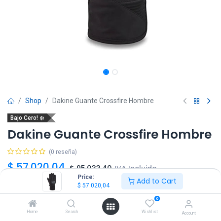
Shop
Dakine Guante Crossfire Hombre
Bajo Cero! ❄️
Dakine Guante Crossfire Hombre
(0 reseña)
$
57.020,04
$
95.033,40
IVA Incluido
Price:
Add to Cart
$
57.020,04
Talle
0
M
L
Home
Search
Wishlist
Account