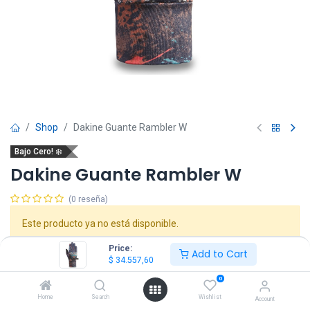
Shop
Dakine Guante Rambler W
Bajo Cero! ❄️
Dakine Guante Rambler W
(0 reseña)
Este producto ya no está disponible.
Price:
Add to Cart
$
34.557,60
0
Home
Search
Wishlist
Account
Dakine