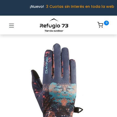
¡Nuevo!
3 Cuotas sin Interés en toda la web
0