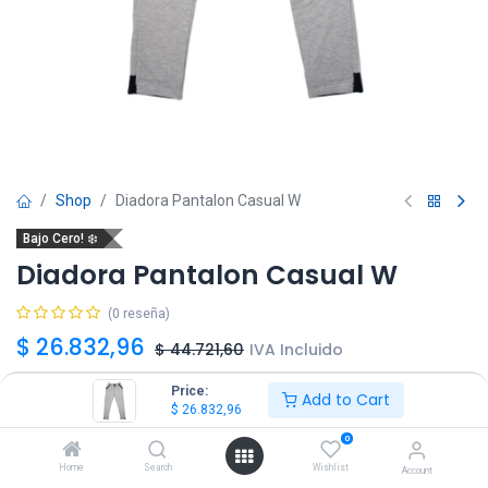
Shop
Diadora Pantalon Casual W
Bajo Cero! ❄️
Diadora Pantalon Casual W
(0 reseña)
$
26.832,96
$
44.721,60
IVA Incluido
Price:
Add to Cart
Talle
$
26.832,96
0
L
XL
Home
Search
Wishlist
Account