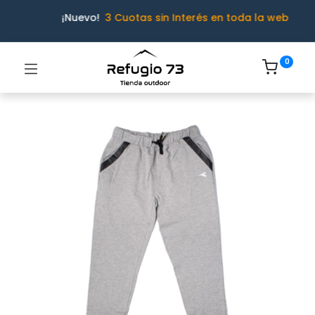
¡Nuevo!
3 Cuotas sin Interés en toda la web
0