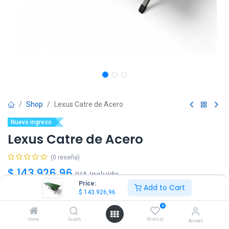
Shop
Lexus Catre de Acero
Nuevo ingreso
Lexus Catre de Acero
(0 reseña)
$
143.926,96
IVA Incluido
Price:
Add to Cart
$
143.926,96
0
Home
Search
Wishlist
Account