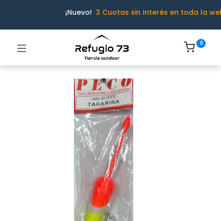
¡Nuevo!
3 Cuotas sin Interés en toda la we
0