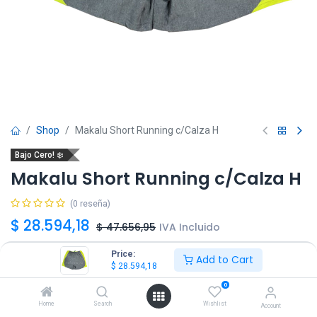
Shop
Makalu Short Running c/Calza H
Bajo Cero! ❄️
Makalu Short Running c/Calza H
(0 reseña)
$
28.594,18
$
47.656,95
IVA Incluido
Price:
Add to Cart
Talle
$
28.594,18
0
M
L
XL
Home
Search
Wishlist
Account