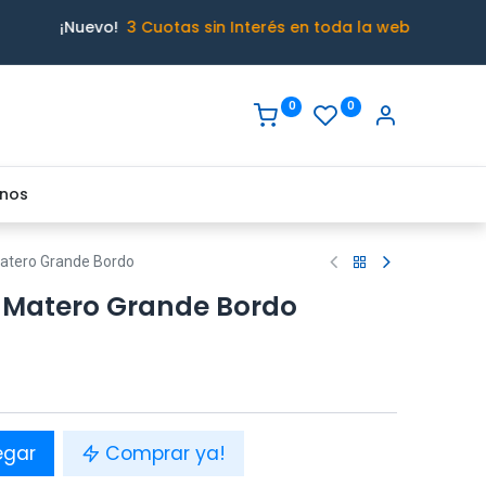
¡Nuevo!
3 Cuotas sin Interés en toda la web
0
0
nos
atero Grande Bordo
 Matero Grande Bordo
egar
Comprar ya!