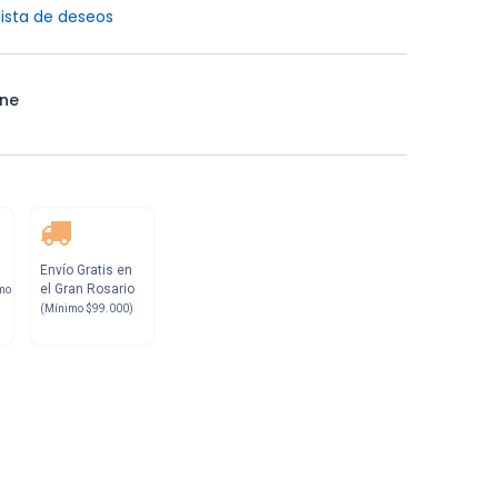
lista de deseos
ne
Envío Gratis en
el Gran Rosario
mo
(Mínimo $99.000)