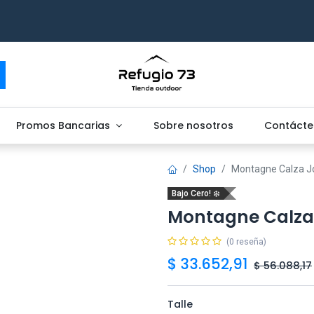
Promos Bancarias
Sobre nosotros
Contácte
Shop
Montagne Calza J
Bajo Cero! ❄️
Montagne Calza
(0 reseña)
$
33.652,91
$
56.088,17
Talle