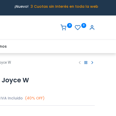
¡Nuevo!
3 Cuotas sin Interés en toda la web
0
0
nos
oyce W
 Joyce W
IVA Incluido
(40% OFF)