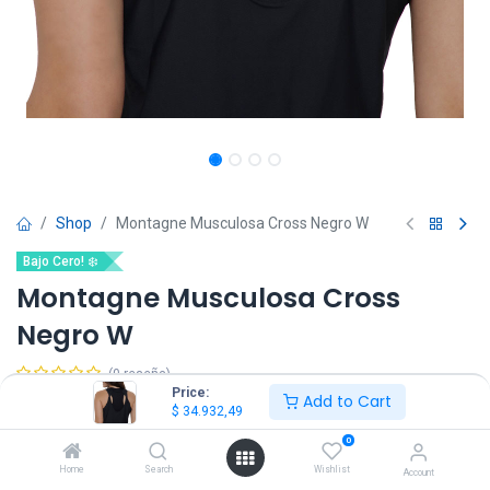
Shop
Montagne Musculosa Cross Negro W
Bajo Cero! ❄️
Montagne Musculosa Cross
Negro W
(0 reseña)
Price:
Add to Cart
$
34.932,49
$
41.097,06
IVA Incluido
$
34.932,49
0
Talle
Home
Search
Wishlist
Account