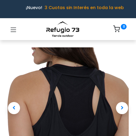
¡Nuevo!
3 Cuotas sin Interés en toda la web
0