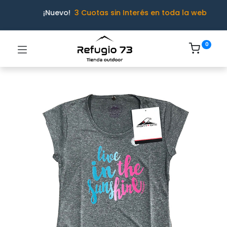
¡Nuevo!
3 Cuotas sin Interés en toda la web
0