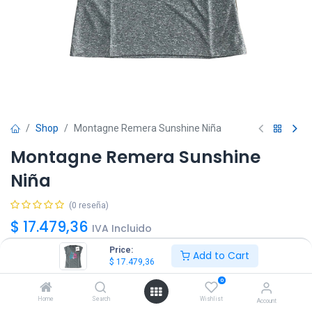
Shop
Montagne Remera Sunshine Niña
Montagne Remera Sunshine
Niña
(0 reseña)
$
17.479,36
IVA Incluido
Price:
Add to Cart
$
17.479,36
Talle
0
8
10
12
14
Home
Search
Wishlist
Account