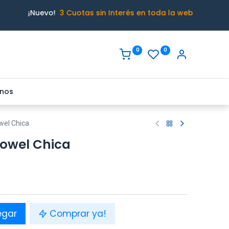
¡Nuevo!
3 Cuotas sin Interés en toda la web
0
0
nos
wel Chica
owel Chica
egar
Comprar ya!