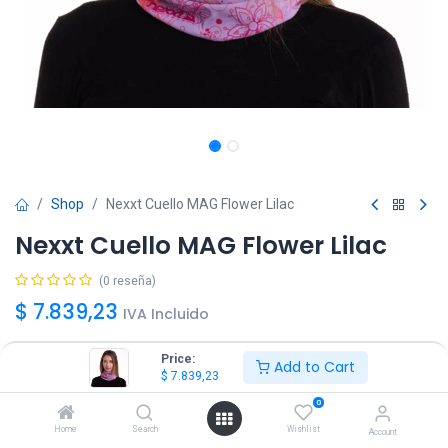
Shop
Nexxt Cuello MAG Flower Lilac
Nexxt Cuello MAG Flower Lilac
(0 reseña)
$
7.839,23
IVA Incluido
Price:
Add to Cart
$
7.839,23
0
Agregar
Comprar ya!
Home
Search
Wishlist
Account