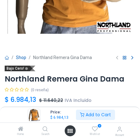
Shop
Northland Remera Gina Dama
Bajo Cero! ❄️
Northland Remera Gina Dama
(0 reseña)
$
6.984,13
$
11.640,22
IVA Incluido
Price:
Add to Cart
Talle
$
6.984,13
0
34
38
Home
Search
Wishlist
Account