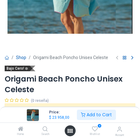
Shop
Origami Beach Poncho Unisex Celeste
Bajo Cero! ❄️
Origami Beach Poncho Unisex
Celeste
(0 reseña)
Este producto ya no está disponible.
Price:
Add to Cart
$
23.958,00
0
Home
Search
Wishlist
Account