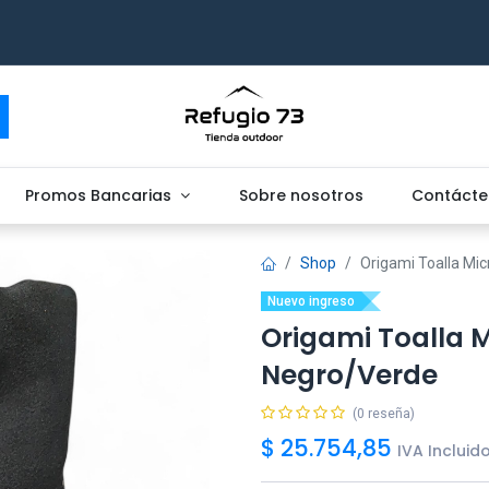
Promos Bancarias
Sobre nosotros
Contácte
Shop
Origami Toalla Mi
Nuevo ingreso
Origami Toalla 
Negro/Verde
(0 reseña)
$
25.754,85
IVA Incluid