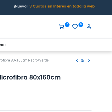
¡Nuevo!
3 Cuotas sin Interés en toda la web
0
0
nos
crofibra 80x160cm Negro/Verde
Microfibra 80x160cm
o