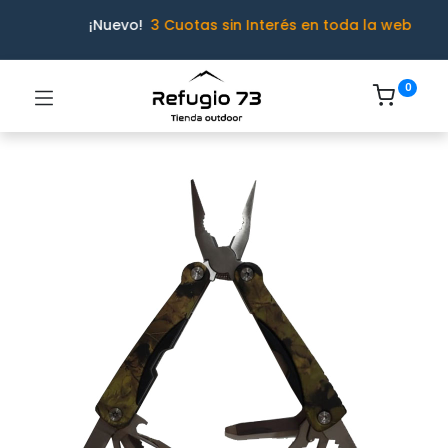
¡Nuevo!
3 Cuotas sin Interés en toda la web
0