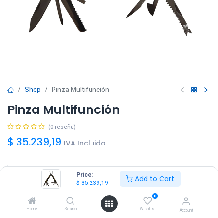
Shop
Pinza Multifunción
Pinza Multifunción
(0 reseña)
$
35.239,19
IVA Incluido
Price:
Add to Cart
$
35.239,19
Agregar
Comprar ya!
0
Home
Search
Wishlist
Account