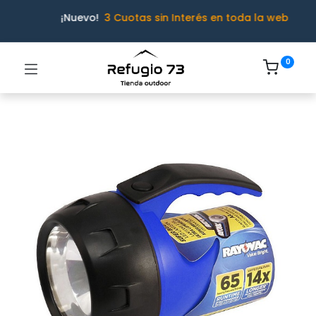
¡Nuevo!
3 Cuotas sin Interés en toda la web
0