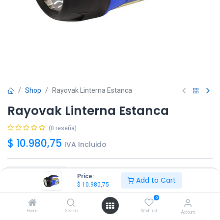
Shop
Rayovak Linterna Estanca
Rayovak Linterna Estanca
(0 reseña)
$
10.980,75
IVA Incluido
Price:
Add to Cart
$
10.980,75
Agregar
Comprar ya!
0
Home
Search
Wishlist
Account